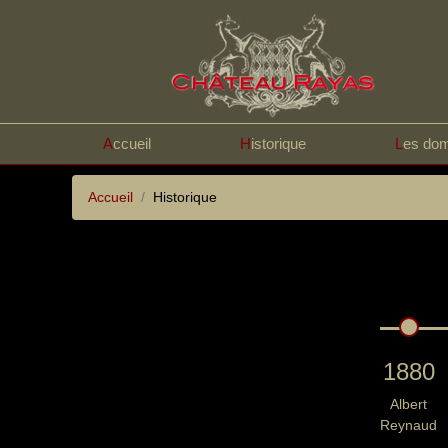
A
ccueil
H
istorique
L
es do
Accueil
Historique
1880
Albert
Reynaud