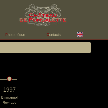
P
hotothèque
C
ontacts
1997
Emmanuel
Reynaud