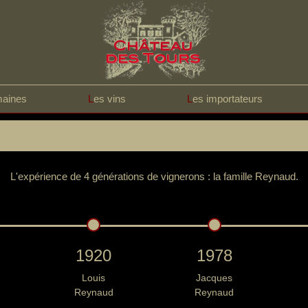
maines
L
es vins
L
es importateurs
L'expérience de 4 générations de vignerons : la famille Reynaud.
1920
1978
Louis
Jacques
Reynaud
Reynaud