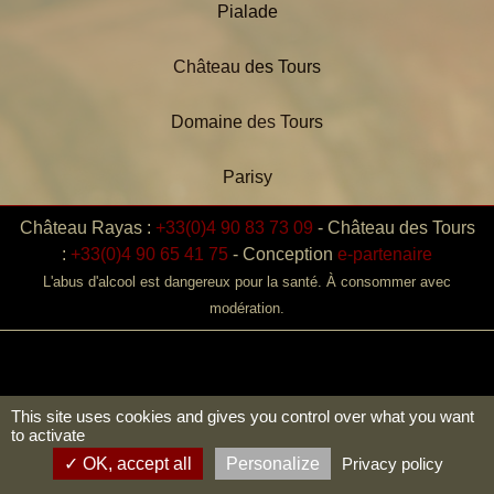
Pialade
Château des Tours
Domaine des Tours
Parisy
Château Rayas :
+33(0)4 90 83 73 09
-
Château des Tours
:
+33(0)4 90 65 41 75
-
Conception
e-partenaire
L'abus d'alcool est dangereux pour la santé. À consommer avec
modération.
This site uses cookies and gives you control over what you want
to activate
OK, accept all
Personalize
Privacy policy